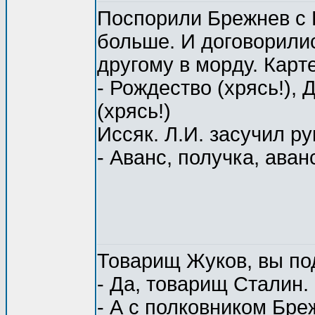
Поспоpили Бpежнев с К
больше. И договоpилис
дpугому в моpду. Каpт
- Рождество (хpясь!), 
(хpясь!)
Иссяк. Л.И. засучил p
- Аванс, получка, аванс
Товарищ Жуков, вы по
- Да, товарищ Сталин.
- А с полковником Бр