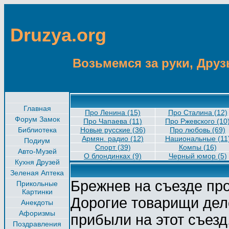
Druzya.org
Возьмемся за руки, Друзь
Главная
Про Ленина (15)
Про Сталина (12)
Форум Замок
Про Чапаева (11)
Прo Ржевскoго (10
Библиотека
Новые русские (36)
Про любовь (69)
Армян. радио (12)
Национальные (11
Подиум
Спорт (39)
Компы (16)
Авто-Музей
О блондинках (9)
Черный юмор (5)
Кухня Друзей
Зеленая Аптека
Брежнев на съезде пр
Прикольные
Картинки
Дорогие товарищи деле
Анекдоты
Афоризмы
прибыли на этот съезд,
Поздравления