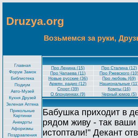
Druzya.org
Возьмемся за руки, Друзь
Главная
Про Ленина (15)
Про Сталина (12)
Форум Замок
Про Чапаева (11)
Прo Ржевскoго (10
Библиотека
Новые русские (36)
Про любовь (69)
Армян. радио (12)
Национальные (11
Подиум
Спорт (39)
Компы (16)
Авто-Музей
О блондинках (9)
Черный юмор (5)
Кухня Друзей
Зеленая Аптека
Бабушка приходит в де
Прикольные
Картинки
рядом живу - так ваши
Анекдоты
Афоризмы
истоптали!" Декант отв
Поздравления