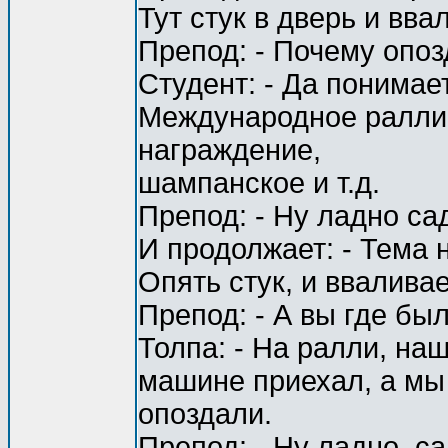
Тут стук в дверь и вва
Препод: - Почему опо
Студент: - Да понимае
Международное ралли, 
награждение,
шампанское и т.д.
Препод: - Ну ладно са
И продолжает: - Тема 
Опять стук, и ввалива
Препод: - А вы где бы
Толпа: - На ралли, на
машине приехал, а мы 
опоздали.
Препод: - Ну ладно, са