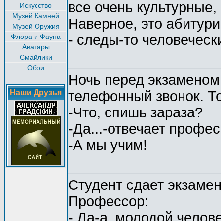
все очень культурные, 
Искусство
Музей Камней
Наверное, это абитури
Музей Оружия
- следы-то человечески
Флора и Фауна
Аватары
Смайлики
Обои
Ночь перед экзаменом.
Наши Друзья
телефонный звонок. То
-Что, спишь зараза?
-Да...-отвечает профе
-А мы учим!
Студент сдает экзамен
Профессор:
- Да-а, молодой челове