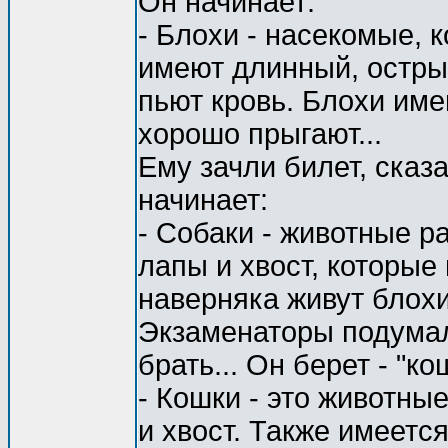
Он начинает:
- Блохи - насекомые, 
имеют длинный, остры
пьют кровь. Блохи име
хорошо прыгают...
Ему зачли билет, сказа
начинает:
- Собаки - животные 
лапы и хвост, которые
наверняка живут блохи,
Экзаменаторы подумал
брать... Он берет - "ко
- Кошки - это животны
и хвост. Также имеетс