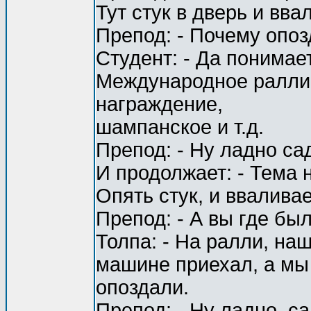
Тут стук в дверь и вва
Препод: - Почему опо
Студент: - Да понимае
Международное ралли, 
награждение,
шампанское и т.д.
Препод: - Ну ладно са
И продолжает: - Тема 
Опять стук, и ввалива
Препод: - А вы где бы
Толпа: - На ралли, на
машине приехал, а мы 
опоздали.
Препод: - Ну ладно, са