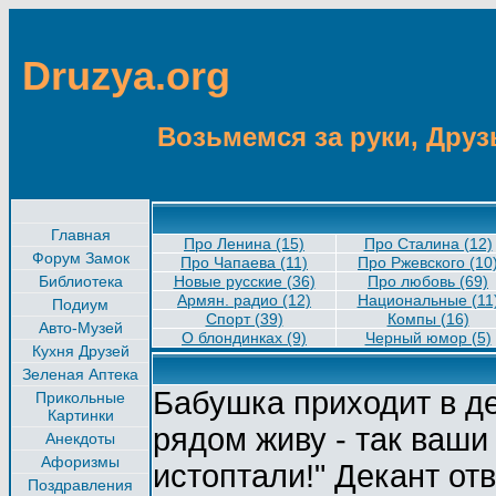
Druzya.org
Возьмемся за руки, Друзь
Главная
Про Ленина (15)
Про Сталина (12)
Форум Замок
Про Чапаева (11)
Прo Ржевскoго (10
Библиотека
Новые русские (36)
Про любовь (69)
Армян. радио (12)
Национальные (11
Подиум
Спорт (39)
Компы (16)
Авто-Музей
О блондинках (9)
Черный юмор (5)
Кухня Друзей
Зеленая Аптека
Бабушка приходит в де
Прикольные
Картинки
рядом живу - так ваши
Анекдоты
Афоризмы
истоптали!" Декант отв
Поздравления