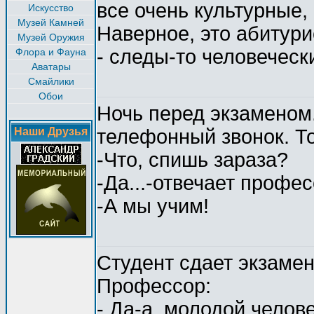
все очень культурные, 
Искусство
Музей Камней
Наверное, это абитури
Музей Оружия
- следы-то человечески
Флора и Фауна
Аватары
Смайлики
Обои
Ночь перед экзаменом.
Наши Друзья
телефонный звонок. То
-Что, спишь зараза?
-Да...-отвечает профе
-А мы учим!
Студент сдает экзамен
Профессор:
- Да-а, молодой челове