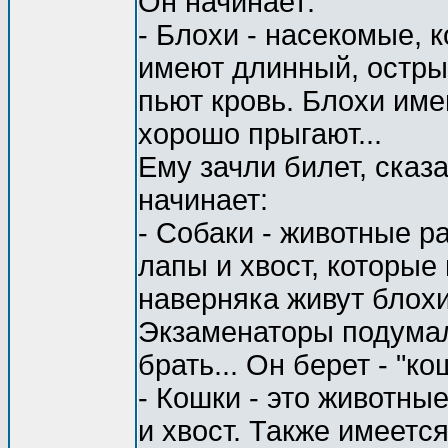
Он начинает:
- Блохи - насекомые, 
имеют длинный, остры
пьют кровь. Блохи име
хорошо прыгают...
Ему зачли билет, сказа
начинает:
- Собаки - животные 
лапы и хвост, которые
наверняка живут блохи,
Экзаменаторы подумал
брать... Он берет - "ко
- Кошки - это животны
и хвост. Также имеетс