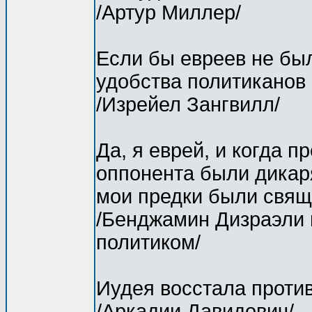
/Артур Миллер/
Если бы евреев не бы
удобства политиканов 
/Изрейел Зангвилл/
Да, я еврей, и когда 
оппонента были дикар
мои предки были свящ
/Бенджамин Дизраэли 
политиком/
Иудея восстала против
/Аркадии Давидович/