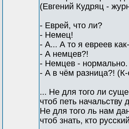
(Евгений Кудряц - жур
- Еврей, что ли?
- Немец!
- А... А то я евреев как
- А немцев?!
- Немцев - нормально.
- А в чём разница?! (К-
... Не для того ли сущ
чтоб петь начальству
Не для того ль нам да
чтоб знать, кто русски