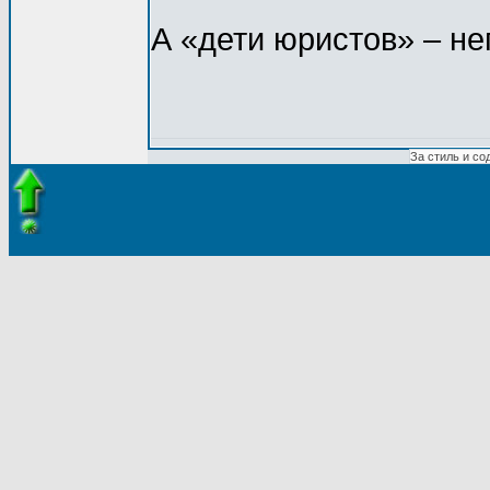
А «дети юристов» – не
За стиль и со