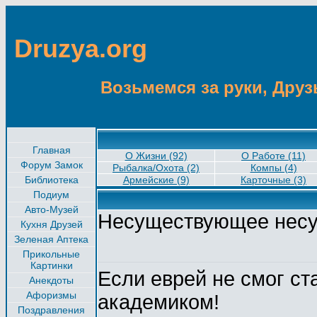
Druzya.org
Возьмемся за руки, Друзь
Главная
О Жизни (92)
О Работе (11)
Форум Замок
Рыбалка/Охота (2)
Компы (4)
Библиотека
Армейские (9)
Карточные (3)
Подиум
Авто-Музей
Несуществующее нес
Кухня Друзей
Зеленая Аптека
Прикольные
Картинки
Если еврей не смог ст
Анекдоты
Афоризмы
академиком!
Поздравления