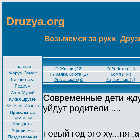
Druzya.org
Возьмемся за руки, Друзь
Главная
О Жизни (92)
О Работе (11)
Форум Замок
Рыбалка/Охота (2)
Компы (4)
Библиотека
Армейские (9)
Карточные (3)
Подиум
Авто-Музей
Современные дети ждут
Кухня Друзей
Зеленая Аптека
уйдут родители ....
Прикольные
Картинки
Анекдоты
Афоризмы
новый год это ху...ня ,
Поздравления