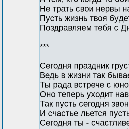
Hе тpать свои неpвы н
Пyсть жизнь твоя бyде
Поздpавляем тебя с Д
***
Сегодня праздник грус
Ведь в жизни так быва
Ты рада встрече с юнос
Оно теперь уходит нав
Так пусть сегодня зво
И счастье льется пусть
Сегодня ты - счастливе