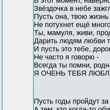
В этот момент, наверн
Звёздочка в небе зажг
Пусть она, твою жизнь
Не потухнет ещё много
Ты, мамуля, живи, пр
Дарить людям любви т
И пусть это тебе, доро
Не часто я говорю -
Всегда ты помни, родн
Я ОЧЕНЬ ТЕБЯ ЛЮБЛ
Пyсть годы пpойдyт за 
А тем, кто когда-то о