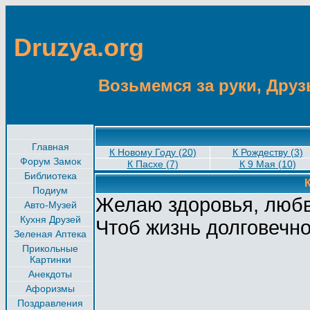
Druzya.org
Возьмемся за руки, Друзь
Главная
К Новому Году (20)
К Рождеству (3)
Форум Замок
К Пасхе (7)
К 9 Мая (10)
Библиотека
Подиум
Желаю здоровья, любв
Авто-Музей
Кухня Друзей
Чтоб жизнь долговечно
Зеленая Аптека
Прикольные
Картинки
Анекдоты
Афоризмы
Поздравления