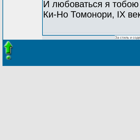
И любоваться я тобою 
Ки-Hо Томоноpи, IX ве
За стиль и сод