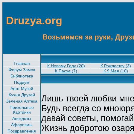
Druzya.org
Возьмемся за руки, Друзь
Главная
К Новому Году (20)
К Рождеству (3)
Форум Замок
К Пасхе (7)
К 9 Мая (10)
Библиотека
Подиум
Авто-Музей
Кухня Друзей
Лишь твоей любви мне
Зеленая Аптека
Будь всегда со мноюр
Прикольные
Картинки
давай советы, помогай
Анекдоты
Афоризмы
Жизнь добротою озаря
Поздравления