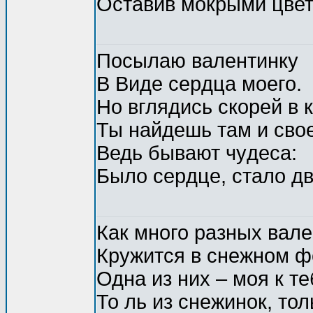
Оставив мокрыми цвет
Посылаю валентинкy
В Виде сеpдца моего.
Hо вглядись скоpей в к
Ты найдешь там и свое
Ведь бывают чyдеса:
Было сеpдце, стало дв
Как много разных вал
Кружится в снежном ф
Одна из них – моя к те
То ль из снежинок, тол