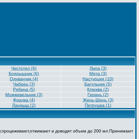
Чистотел (6)
Липа (3)
Боярышник (6)
Мята (3)
Одуванчик (4)
Настурция (10)
Чабрец (3)
Багульник (5)
Рябина (5)
Клюква (2)
Можжевельник (3)
Герань (2)
Фиалка (4)
Жень-Шень (3)
Ландыш (2)
Петрушка (1)
ют,процеживают,отжимают и доводят объем до 200 мл.Принимают