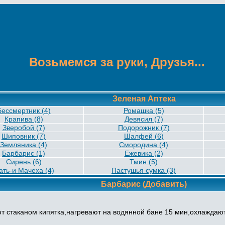
Возьмемся за руки, Друзья...
Зеленая Аптека
Бессмертник (4)
Ромашка (5)
Крапива (8)
Девясил (7)
Зверобой (7)
Подорожник (7)
Шиповник (7)
Шалфей (6)
Земляника (4)
Смородина (4)
Барбарис (1)
Ежевика (2)
Сирень (6)
Тмин (5)
ать-и Мачеха (4)
Пастушья сумка (3)
Барбарис
(Добавить)
ют стаканом кипятка,нагревают на водянной бане 15 мин,охлажда