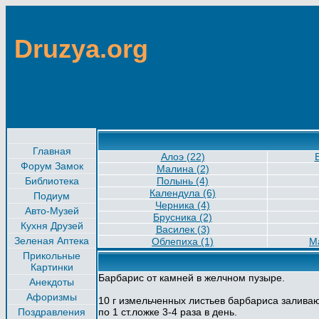
Druzya.org
Главная
Алоэ (22)
Форум Замок
Малина (2)
Библиотека
Полынь (4)
Календула (6)
Подиум
Черника (4)
Авто-Музей
Брусника (2)
Кухня Друзей
Василек (3)
Зеленая Аптека
Облепиха (1)
М
Прикольные
Картинки
Барбарис от камней в желчном пузыре.
Анекдоты
Афоризмы
10 г измельченных листьев барбариса залива
Поздравления
по 1 ст.ложке 3-4 раза в день.