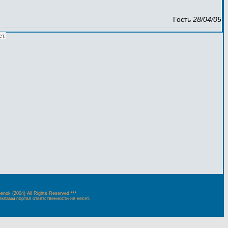
Гость
28/04/05
ет.
penok (2004) All Rights Reserved ***
екламы портал ответственности не несет.