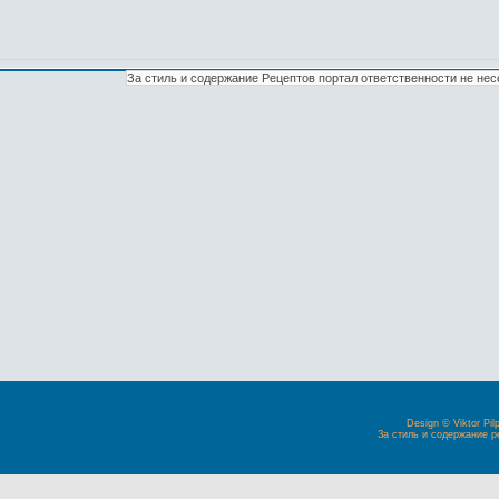
За стиль и содержание Рецептов портал ответственности не нес
Design © Viktor Pil
За стиль и содержание р