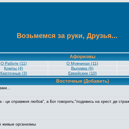
Возьмемся за руки, Друзья...
Афоризмы
О Работе (11)
О Мужчинах (11)
Компы (4)
Выпивка (6)
Карточные (3)
Еврейские (10)
Восточные
(Добавить)
ами...
а - це справжня любов", а Бог говорить:"подивись на хрест. де стр
се живые организмы