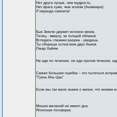
Нет друга лучше, чем мудрость;
Нет врага хуже, чем эгоизм (Ахамкара).
/Гхеранда самхита/
Бык Землю держит испокон веков,
Телец - вверху, за толщей облаков.
Вглядись глазами разума - увидишь
Ты сборище ослов меж двух быков.
Омар Хайям
Hе иди по течению, не иди против течения, ид
Самая большая ошибка – это пытаться исправ
"Гуань Инь Цзы"
Если мы так мало знаем о жизни, что можем м
Мешок желаний не имеет дна
Японская поговорка