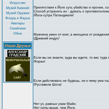
Искусство
Препятствия к Йоге суть убийство и прочие, 
Музей Камней
Способ устранить их - думать о противополож
Музей Оружия
/Йога-сутра Патанджали/
Флора и Фауна
Аватары
Смайлики
Обои
Мужчина умен от книг, а женщина от рождени
/Древний индус/
Наши Друзья
Если вы не знаете, куда вы идете, то вас туд
/Коран/
Если действовать не будешь, ни к чему ума па
/Руставели Шота/
Нет уз, равных узам Майи;
Нет силы выше, чем Йога;