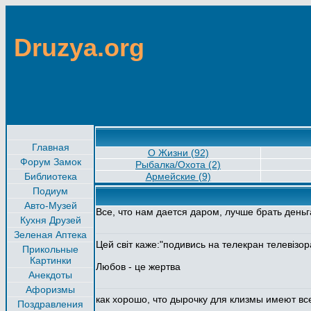
Druzya.org
Главная
О Жизни (92)
Форум Замок
Рыбалка/Охота (2)
Библиотека
Армейские (9)
Подиум
Авто-Музей
Все, что нам дается даром, лучше брать деньг
Кухня Друзей
Зеленая Аптека
Цей світ каже:"подивись на телекран телевізор
Прикольные
Картинки
Любов - це жертва
Анекдоты
Афоризмы
как хорошо, что дырочку для клизмы имеют в
Поздравления