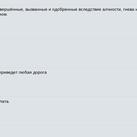
совершённые, вызванные и одобренные вследствие алчности, гнева 
ном.
я
а приведет любая дорога
лата.