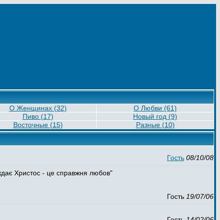
О Женщинах (32)
О Любви (61)
Пиво (17)
Новый год (9)
Восточные (15)
Разные (10)
Гость
08/10/08
аждає Христос - це справжня любов"
Гость
19/07/06
Гость
14/02/06